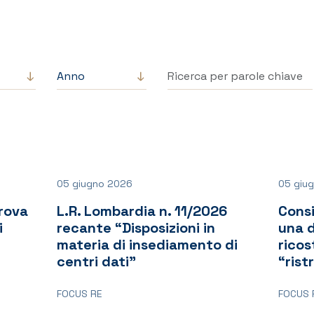
Filtra per anno
Ricerca per parole chiave
05 giugno 2026
05 giu
rova
L.R. Lombardia n. 11/2026
Consi
i
recante “Disposizioni in
una 
materia di insediamento di
ricos
centri dati”
“rist
FOCUS RE
FOCUS 