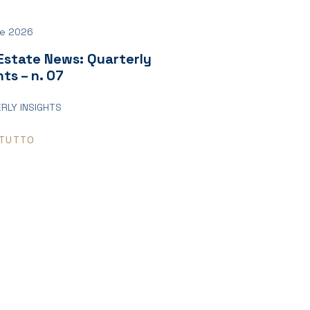
le 2026
Estate News: Quarterly
hts – n. 07
RLY INSIGHTS
 TUTTO