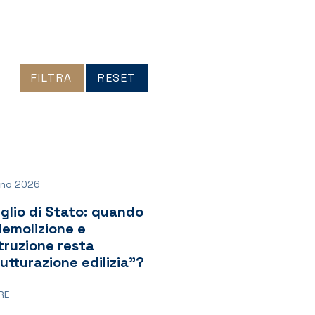
FILTRA
RESET
gno 2026
glio di Stato: quando
demolizione e
truzione resta
rutturazione edilizia”?
RE