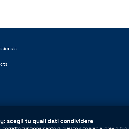
ssionals
cts
y: scegli tu quali dati condividere
il corretto funzionamento di questo sito web e, previo tuo 