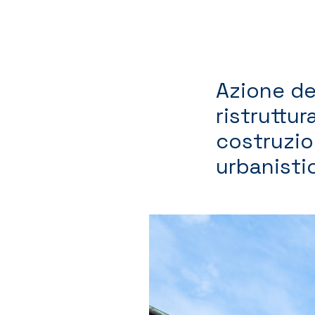
Azione de
ristruttur
costruzio
urbanisti