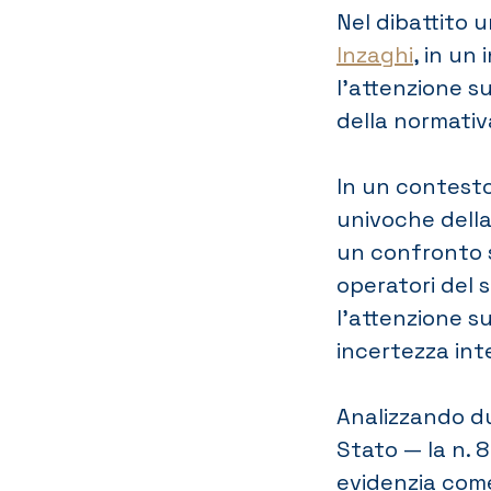
Nel dibattito u
Inzaghi
, in un
l’attenzione s
della normativa
In un contest
univoche della 
un confronto 
operatori del 
l’attenzione s
incertezza int
Analizzando du
Stato — la n. 
evidenzia come