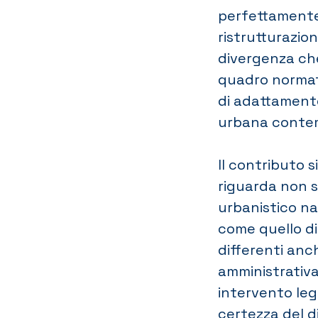
perfettamente 
ristrutturazio
divergenza ch
quadro normativ
di adattamento
urbana conte
Il contributo s
riguarda non s
urbanistico n
come quello di 
differenti anche
amministrativa
intervento leg
certezza del di