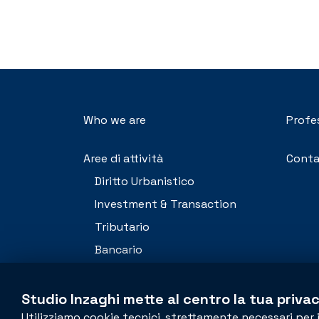
Who we are
Profe
Aree di attività
Conta
Diritto Urbanistico
Investment & Transaction
Tributario
Bancario
Appalti
Contenzioso
Studio Inzaghi mette al centro la tua privac
Utilizziamo cookie tecnici, strettamente necessari per 