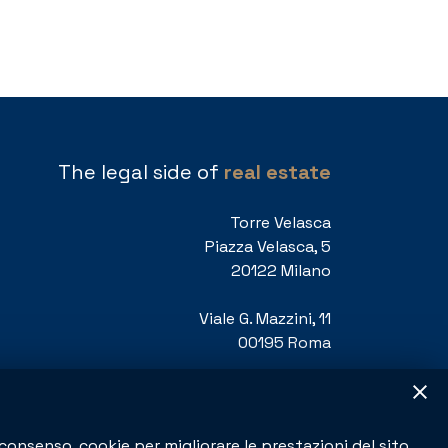
The legal side of
real estate
Torre Velasca
Piazza Velasca, 5
20122 Milano
Viale G. Mazzini, 11
00195 Roma
T
+39 335 1697665
info@studioinzaghi.com
consenso, cookie per migliorare le prestazioni del sito