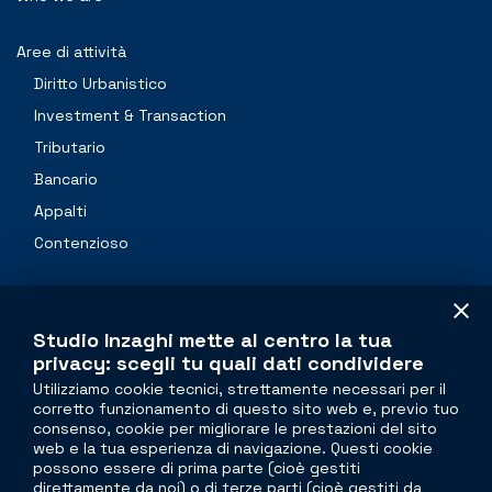
Aree di attività
Diritto Urbanistico
Investment & Transaction
Tributario
Bancario
Appalti
Contenzioso
Professionals
Studio Inzaghi mette al centro la tua
Contacts
privacy: scegli tu quali dati condividere
Utilizziamo cookie tecnici, strettamente necessari per il
corretto funzionamento di questo sito web e, previo tuo
The legal side of
real estate
consenso, cookie per migliorare le prestazioni del sito
web e la tua esperienza di navigazione. Questi cookie
Torre Velasca
possono essere di prima parte (cioè gestiti
direttamente da noi) o di terze parti (cioè gestiti da
Piazza Velasca, 5