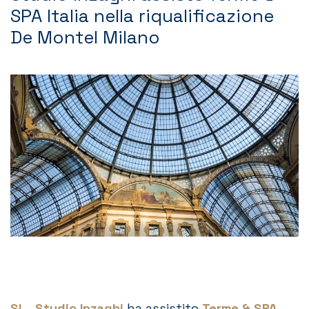
SPA Italia nella riqualificazione
Contatti
De Montel Milano
SI – Studio Inzaghi
ha assistito
Terme & SPA