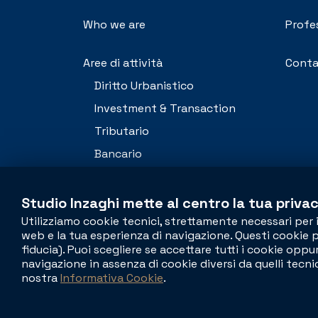
Who we are
Profe
Aree di attività
Conta
Diritto Urbanistico
Investment & Transaction
Tributario
Bancario
Appalti
Contenzioso
Studio Inzaghi mette al centro la tua privac
Utilizziamo cookie tecnici, strettamente necessari per 
web e la tua esperienza di navigazione. Questi cookie po
fiducia). Puoi scegliere se accettare tutti i cookie op
navigazione in assenza di cookie diversi da quelli tecni
nostra
Informativa Cookie
.
© 2026 SI - Studio Inzaghi - P.IVA 13282910