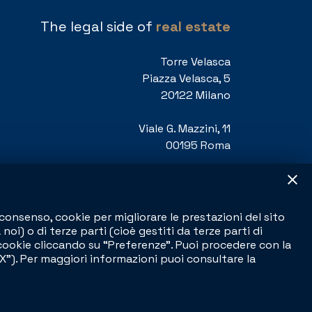
The legal side of
real estate
Torre Velasca
Piazza Velasca, 5
20122 Milano
Viale G. Mazzini, 11
00195 Roma
T
+39 335 1697665
info@studioinzaghi.com
consenso, cookie per migliorare le prestazioni del sito
i) o di terze parti (cioè gestiti da terze parti di
 cookie cliccando su “Preferenze”. Puoi procedere con la
“X”). Per maggiori informazioni puoi consultare la
Privacy policy
|
Cookie policy