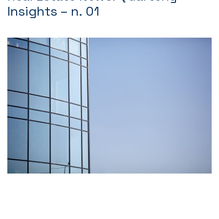
Insights – n. 01
Contatti