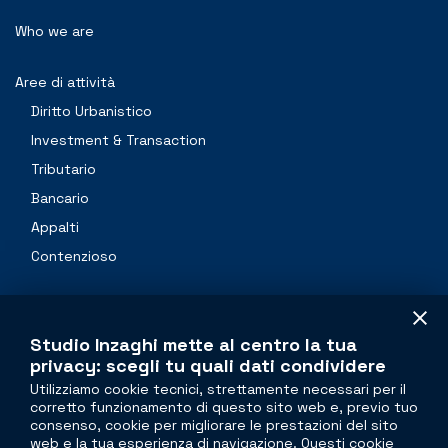
Who we are
Aree di attività
Diritto Urbanistico
Investment & Transaction
Tributario
Bancario
Appalti
Contenzioso
Professionals
Studio Inzaghi mette al centro la tua
Contacts
privacy: scegli tu quali dati condividere
Utilizziamo cookie tecnici, strettamente necessari per il
corretto funzionamento di questo sito web e, previo tuo
The legal side of
real estate
consenso, cookie per migliorare le prestazioni del sito
web e la tua esperienza di navigazione. Questi cookie