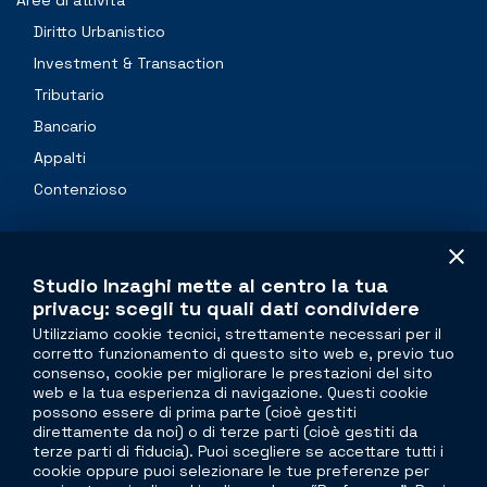
Diritto Urbanistico
Investment & Transaction
Tributario
Bancario
Appalti
Contenzioso
Professionals
Studio Inzaghi mette al centro la tua
Contacts
privacy: scegli tu quali dati condividere
Utilizziamo cookie tecnici, strettamente necessari per il
corretto funzionamento di questo sito web e, previo tuo
The legal side of
real estate
consenso, cookie per migliorare le prestazioni del sito
web e la tua esperienza di navigazione. Questi cookie
Torre Velasca
possono essere di prima parte (cioè gestiti
direttamente da noi) o di terze parti (cioè gestiti da
Piazza Velasca, 5
terze parti di fiducia). Puoi scegliere se accettare tutti i
20122 Milano
cookie oppure puoi selezionare le tue preferenze per