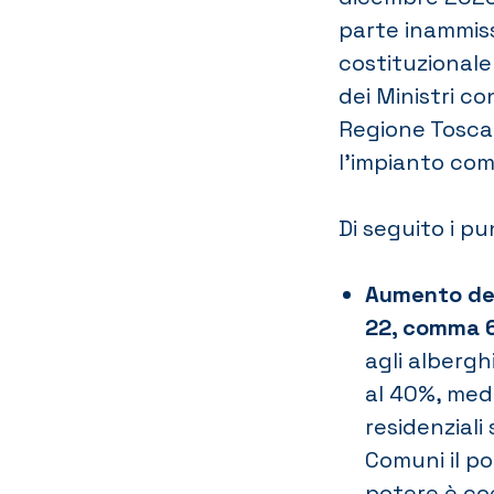
parte inammissi
costituzionale
dei Ministri co
Regione Tosca
l’impianto com
Di seguito i pu
Aumento dell
22, comma 6
agli albergh
al 40%, medi
residenziali
Comuni il pot
potere è coe