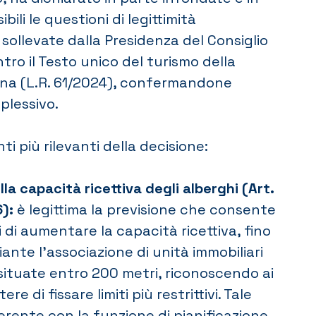
bili le questioni di legittimità
 sollevate dalla Presidenza del Consiglio
ntro il Testo unico del turismo della
na (L.R. 61/2024), confermandone
plessivo.
nti più rilevanti della decisione:
a capacità ricettiva degli alberghi (Art.
):
è legittima la previsione che consente
i di aumentare la capacità ricettiva, fino
ante l’associazione di unità immobiliari
 situate entro 200 metri, riconoscendo ai
ere di fissare limiti più restrittivi. Tale
rente con la funzione di pianificazione