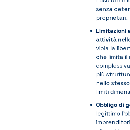
l’uso di immo
senza deter
proprietari.
Limitazioni 
attività nel
viola la libe
che limita i
complessiva
più struttur
nello stesso 
limiti dimens
Obbligo di g
legittimo l’
imprenditori