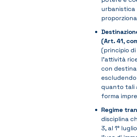
urbanistica 
proporzional
Destinazione
(Art. 41, co
(principio 
l’attività ri
con destinaz
escludendo q
quanto tali 
forma impre
Regime tran
disciplina c
3, al 1° lug