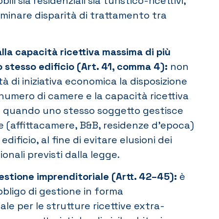
bili sia residenziali sia turistico-ricettivi,
minare disparità di trattamento tra
alla capacità ricettiva massima di più
lo stesso edificio (Art. 41, comma 4):
non
rtà di iniziativa economica la disposizione
l numero di camere e la capacità ricettiva
 quando uno stesso soggetto gestisce
e (affittacamere, B&B, residenze d’epoca)
edificio, al fine di evitare elusioni dei
ionali previsti dalla legge.
estione imprenditoriale (Artt. 42–45):
è
obbligo di gestione in forma
ale per le strutture ricettive extra-