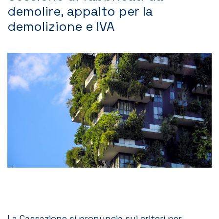
demolire, appalto per la
Contatti
demolizione e IVA
La Cassazione si pronuncia sui criteri per