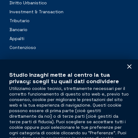
Diritto Urbanistico
Investment & Transaction
Tributario
Bancario
Appalti
Contenzioso
Professionals
Studio Inzaghi mette al centro la tua
Contacts
privacy: scegli tu quali dati condividere
Utilizziamo cookie tecnici, strettamente necessari per il
corretto funzionamento di questo sito web e, previo tuo
The legal side of
real estate
consenso, cookie per migliorare le prestazioni del sito
web e la tua esperienza di navigazione. Questi cookie
Torre Velasca
possono essere di prima parte (cioè gestiti
direttamente da noi) o di terze parti (cioè gestiti da
Piazza Velasca, 5
terze parti di fiducia). Puoi scegliere se accettare tutti i
20122 Milano
cookie oppure puoi selezionare le tue preferenze per
ogni categoria di cookie cliccando su “Preferenze”. Puoi
Viale G. Mazzini, 11