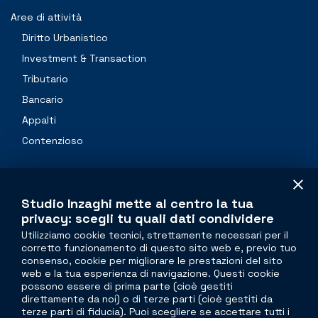
Aree di attività
Diritto Urbanistico
Investment & Transaction
Tributario
Bancario
Appalti
Contenzioso
Professionals
Studio Inzaghi mette al centro la tua
Contacts
privacy: scegli tu quali dati condividere
Utilizziamo cookie tecnici, strettamente necessari per il
corretto funzionamento di questo sito web e, previo tuo
The legal side of
real estate
consenso, cookie per migliorare le prestazioni del sito
web e la tua esperienza di navigazione. Questi cookie
Torre Velasca
possono essere di prima parte (cioè gestiti
direttamente da noi) o di terze parti (cioè gestiti da
Piazza Velasca, 5
terze parti di fiducia). Puoi scegliere se accettare tutti i
20122 Milano