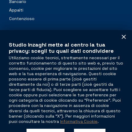
Bancario
Appalti
Contenzioso
Professionals
Studio Inzaghi mette al centro la tua
Contacts
privacy: scegli tu quali dati condividere
Utilizziamo cookie tecnici, strettamente necessari per il
corretto funzionamento di questo sito web e, previo tuo
The legal side of
real estate
consenso, cookie per migliorare le prestazioni del sito
web e la tua esperienza di navigazione. Questi cookie
Torre Velasca
possono essere di prima parte (cioè gestiti
direttamente da noi) o di terze parti (cioè gestiti da
Piazza Velasca, 5
terze parti di fiducia). Puoi scegliere se accettare tutti i
20122 Milano
cookie oppure puoi selezionare le tue preferenze per
ogni categoria di cookie cliccando su “Preferenze”. Puoi
Viale G. Mazzini, 11
procedere con la navigazione in assenza di cookie
00195 Roma
diversi da quelli tecnici, attraverso la chiusura di questo
banner (cliccando sulla “X”). Per maggiori informazioni
puoi consultare la nostra
Informativa Cookie
.
T
+39 335 1697665
info@studioinzaghi.com