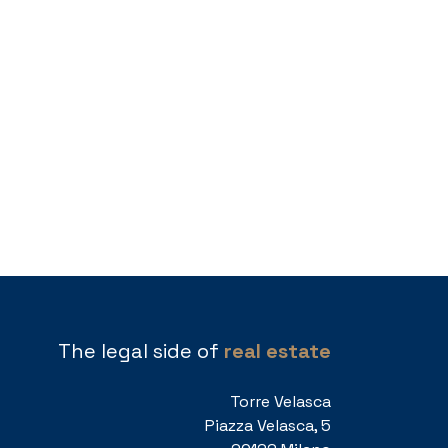
The legal side of
real estate
Torre Velasca
Piazza Velasca, 5